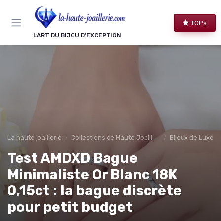
Panneau de gestion des cookies
TOPs
L’ART DU BIJOU D’EXCEPTION
La haute joaillerie
Collections de Haute Joaillerie
Bijoux de Luxe 
Test AMDXD Bague
Minimaliste Or Blanc 18K
0,15ct : la bague discrète
pour petit budget