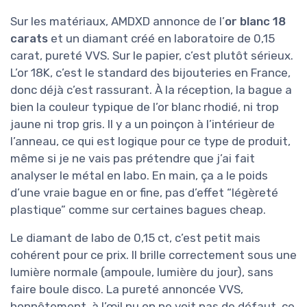
Sur les matériaux, AMDXD annonce de l’
or blanc 18
carats
et un diamant créé en laboratoire de 0,15
carat, pureté VVS. Sur le papier, c’est plutôt sérieux.
L’or 18K, c’est le standard des bijouteries en France,
donc déjà c’est rassurant. À la réception, la bague a
bien la couleur typique de l’or blanc rhodié, ni trop
jaune ni trop gris. Il y a un poinçon à l’intérieur de
l’anneau, ce qui est logique pour ce type de produit,
même si je ne vais pas prétendre que j’ai fait
analyser le métal en labo. En main, ça a le poids
d’une vraie bague en or fine, pas d’effet “légèreté
plastique” comme sur certaines bagues cheap.
Le diamant de labo de 0,15 ct, c’est petit mais
cohérent pour ce prix. Il brille correctement sous une
lumière normale (ampoule, lumière du jour), sans
faire boule disco. La pureté annoncée VVS,
honnêtement, à l’œil nu on ne voit pas de défaut, ce