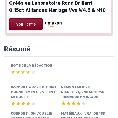
Créés en Laboratoire Rond Brillant
0.15ct Alliances Mariage Vvs W4.5 & M10
Voir l'offre
Résumé
NOTE DE LA RÉDACTION
★★★★★
★★★★★
RAPPORT QUALITÉ-PRIX :
DESIGN : SIMPLE,
HONNÊTEMENT, ÇA TIENT
DISCRET, ÇA NE CRIE PAS
LA ROUTE
“REGARDE MA BAGUE”
★★★★★
★★★★★
★★★★★
★★★★★
CONFORT : ON L’OUBLIE
MATÉRIAUX : VRAI OR 18K