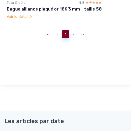
Tata Gisèle
4.8
☆☆☆☆☆
★★★★★
Bague alliance plaqué or 18K 3 mm - taille 58
Voir le détail
‹‹
‹
1
›
››
Les articles par date