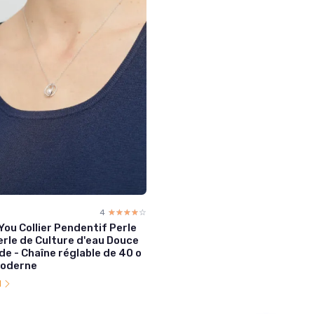
4
☆☆☆☆☆
★★★★★
You Collier Pendentif Perle
le de Culture d'eau Douce
de - Chaîne réglable de 40 o
Moderne
l