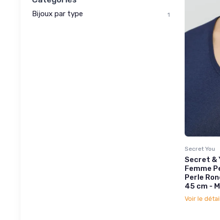
Bijoux par type
1
Secret You
Secret & 
Femme Per
Perle Ron
45 cm - 
Voir le détai