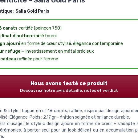
enticité – Salia Gold Paris
utique :
Salia Gold Paris
8 carats
certifié (poinçon 750)
ificat d'authenticité
fourni
gn ajouré
en forme de cœur stylisé, élégance contemporaine
ur refuge
— investissement en métal précieux
 cadeau
raffinée pour femme
Nous avons testé ce produit
Découvrez notre avis détaillé, notes et verdict
n & style : bague en or 18 carats, raffiné, inspiré par design ajouré
isé, Élégance. Poids : 2.17 gr – finition soignée et brillance durable.
ils d’usage : le style « design ajouré en forme de cœur » s’adapte à
cérémonies. à porter seul pour un look délicat ou en accumulation p
e.