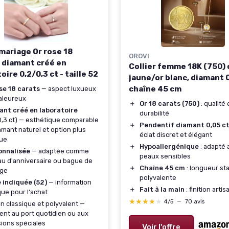
mariage Or rose 18
OROVI
, diamant créé en
Collier femme 18K (750) 
oire 0,2/0,3 ct - taille 52
jaune/or blanc, diamant 0
chaîne 45 cm
se 18 carats
— aspect luxueux
aleureux
＋
Or 18 carats (750)
: qualité 
ant créé en laboratoire
durabilité
0,3 ct) — esthétique comparable
＋
Pendentif diamant 0,05 c
amant naturel et option plus
éclat discret et élégant
que
＋
Hypoallergénique
: adapté 
onnalisée
— adaptée comme
peaux sensibles
u d'anniversaire ou bague de
＋
Chaîne 45 cm
: longueur st
age
polyvalente
e indiquée (52)
— information
＋
Fait à la main
: finition artis
que pour l'achat
★★★★★
★★★★★
4/5
—
70 avis
n classique et polyvalent —
ent au port quotidien ou aux
ions spéciales
Voir l'offre