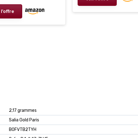
 l'offre
2,17 grammes
Salia Gold Paris
B0FVTB2TYH