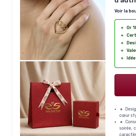
d’auth
Voir la bo
＋
Or 1
＋
Cert
＋
Desi
＋
Vale
＋
Idée
🔸 Desig
cœur styl
🔸 Conse
soirée, 
caractèr