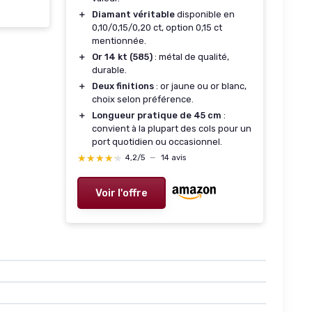
＋
Diamant véritable
disponible en
0,10/0,15/0,20 ct, option 0,15 ct
mentionnée.
＋
Or 14 kt (585)
: métal de qualité,
durable.
＋
Deux finitions
: or jaune ou or blanc,
choix selon préférence.
＋
Longueur pratique de 45 cm
:
convient à la plupart des cols pour un
port quotidien ou occasionnel.
★★★★★
★★★★★
4,2/5
—
14 avis
Voir l'offre