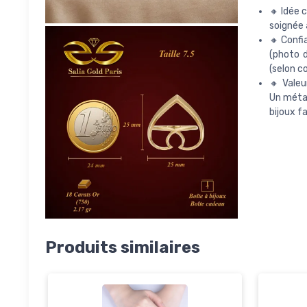
🔸 Idée c
soignée 
🔸 Confi
(photo d
(selon co
🔸 Valeu
Un métal
bijoux f
Produits similaires