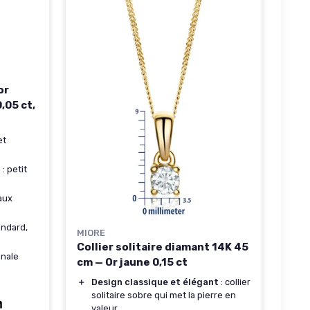
or
,05 ct,
et
t
: petit
aux
andard,
MIORE
Collier solitaire diamant 14K 45
anale
cm — Or jaune 0,15 ct
＋
Design classique et élégant
: collier
solitaire sobre qui met la pierre en
valeur.