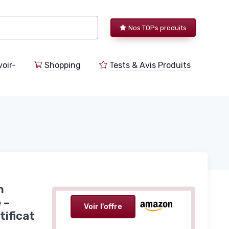
Nos TOPs produits
voir-
Shopping
Tests & Avis Produits
n
 –
Voir l'offre
tificat