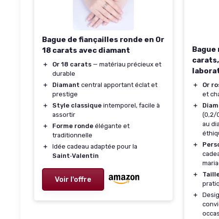
Bague de fiançailles ronde en Or
Bague 
18 carats avec diamant
carats
＋
Or 18 carats
— matériau précieux et
laborat
durable
＋
Diamant
central apportant éclat et
＋
Or ro
prestige
et ch
＋
Style classique
intemporel, facile à
＋
Diam
assortir
(0,2/
au di
＋
Forme ronde
élégante et
éthi
traditionnelle
＋
Pers
＋
Idée cadeau adaptée pour la
cadea
Saint‑Valentin
mari
＋
Taill
Voir l'offre
prati
＋
Desig
convi
occas