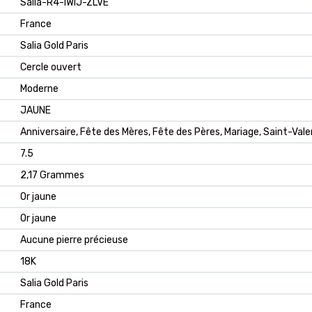
Salia-R4-IWIJ-ZLVE
France
Salia Gold Paris
Cercle ouvert
Moderne
JAUNE
Anniversaire, Fête des Mères, Fête des Pères, Mariage, Saint-Vale
7.5
2,17 Grammes
Or jaune
Or jaune
Aucune pierre précieuse
18K
Salia Gold Paris
France