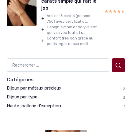
carats simple qui fait le
job
★★★★★
★★★★★
Vrai or 18 carats (poinçon
+
750) avec certificat d’...
Design simple et polyvalent,
+
qui va avec tout et s...
Confort très bon grâce au
+
poids léger et aux maill...
Catégories
Bijoux par métaux précieux
2
Bijoux par type
2
Haute joaillerie d’exception
1