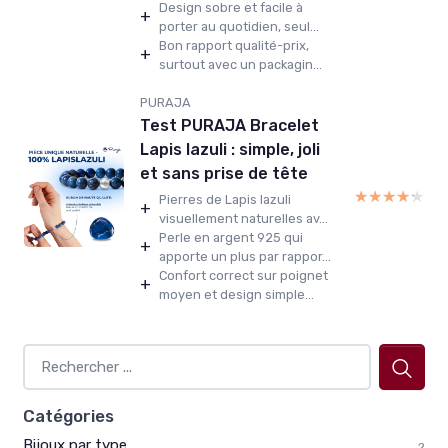
Design sobre et facile à
+
porter au quotidien, seul...
Bon rapport qualité-prix,
+
surtout avec un packagin...
PURAJA
Test PURAJA Bracelet
Lapis lazuli : simple, joli
et sans prise de tête
★★★★★
★★★★★
Pierres de Lapis lazuli
+
visuellement naturelles av...
Perle en argent 925 qui
+
apporte un plus par rappor...
Confort correct sur poignet
+
moyen et design simple...
Catégories
Bijoux par type
2