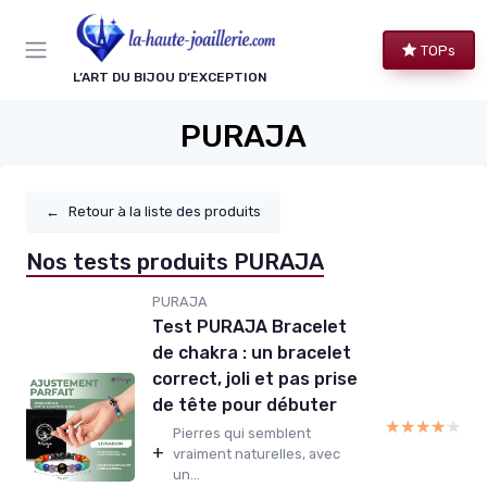
Panneau de gestion des cookies
TOPs
L’ART DU BIJOU D’EXCEPTION
PURAJA
←
Retour à la liste des produits
Nos tests produits PURAJA
PURAJA
Test PURAJA Bracelet
de chakra : un bracelet
correct, joli et pas prise
de tête pour débuter
★★★★★
★★★★★
Pierres qui semblent
+
vraiment naturelles, avec
un...