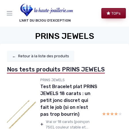
Panneau de gestion des cookies
TOPs
L’ART DU BIJOU D’EXCEPTION
PRINS JEWELS
←
Retour à la liste des produits
Nos tests produits PRINS JEWELS
PRINS JEWELS
Test Bracelet plat PRINS
JEWELS 18 carats : un
petit jonc discret qui
fait le job (si on n’est
★★★★★
★★★★★
pas trop bourrin)
Vrai or 18 carats (poinçon
+
750), couleur stable et...