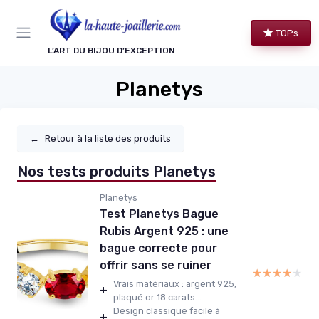
Panneau de gestion des cookies
TOPs
L’ART DU BIJOU D’EXCEPTION
Planetys
←
Retour à la liste des produits
Nos tests produits Planetys
Planetys
Test Planetys Bague
Rubis Argent 925 : une
bague correcte pour
offrir sans se ruiner
★★★★★
★★★★★
Vrais matériaux : argent 925,
+
plaqué or 18 carats...
Design classique facile à
+