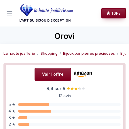
Panneau de gestion des cookies
TOPs
L’ART DU BIJOU D’EXCEPTION
Orovi
La haute joaillerie
Shopping
Bijoux par pierres précieuses
Bijo
Voir l'offre
3,4 sur 5
★★★★★
★★★★★
13 avis
5 ★
4 ★
3 ★
2 ★