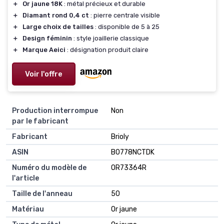
＋
Or jaune 18K
: métal précieux et durable
＋
Diamant rond 0,4 ct
: pierre centrale visible
＋
Large choix de tailles
: disponible de 5 à 25
＋
Design féminin
: style joaillerie classique
＋
Marque Aeici
: désignation produit claire
Voir l'offre
Production interrompue
Non
par le fabricant
Fabricant
Brioly
ASIN
B0778NCTDK
Numéro du modèle de
OR73364R
l'article
Taille de l'anneau
50
Matériau
Or jaune