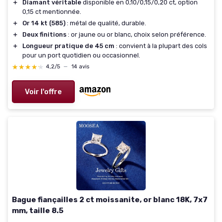
＋
Diamant véritable
disponible en 0,10/0,15/0,20 ct, option
0,15 ct mentionnée.
＋
Or 14 kt (585)
: métal de qualité, durable.
＋
Deux finitions
: or jaune ou or blanc, choix selon préférence.
＋
Longueur pratique de 45 cm
: convient à la plupart des cols
pour un port quotidien ou occasionnel.
★★★★★
★★★★★
4,2/5
—
14 avis
Voir l'offre
Bague fiançailles 2 ct moissanite, or blanc 18K, 7x7
mm, taille 8.5