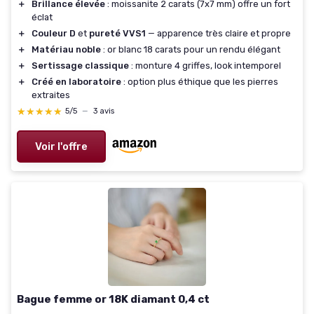
＋
Brillance élevée
: moissanite 2 carats (7x7 mm) offre un fort
éclat
＋
Couleur D
et
pureté VVS1
— apparence très claire et propre
＋
Matériau noble
: or blanc 18 carats pour un rendu élégant
＋
Sertissage classique
: monture 4 griffes, look intemporel
＋
Créé en laboratoire
: option plus éthique que les pierres
extraites
★★★★★
★★★★★
5/5
—
3 avis
Voir l'offre
Bague femme or 18K diamant 0,4 ct