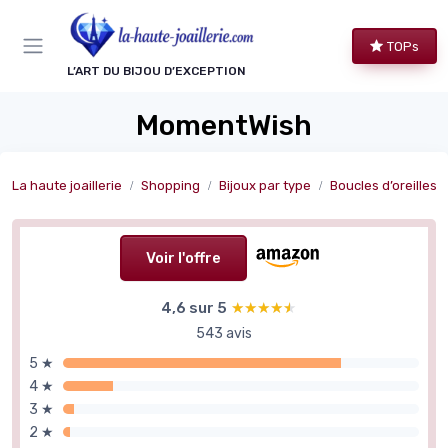
Panneau de gestion des cookies
TOPs
L’ART DU BIJOU D’EXCEPTION
MomentWish
La haute joaillerie
Shopping
Bijoux par type
Boucles d’oreilles de haut
Voir l'offre
4,6 sur 5
★★★★★
★★★★★
543 avis
5 ★
4 ★
3 ★
2 ★