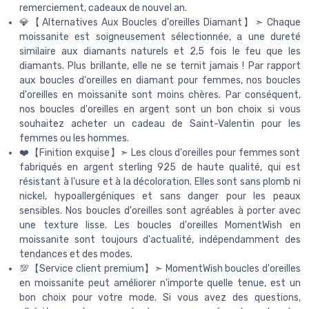
remerciement, cadeaux de nouvel an.
💎【Alternatives Aux Boucles d'oreilles Diamant】➣ Chaque
moissanite est soigneusement sélectionnée, a une dureté
similaire aux diamants naturels et 2,5 fois le feu que les
diamants. Plus brillante, elle ne se ternit jamais ! Par rapport
aux boucles d'oreilles en diamant pour femmes, nos boucles
d'oreilles en moissanite sont moins chères. Par conséquent,
nos boucles d'oreilles en argent sont un bon choix si vous
souhaitez acheter un cadeau de Saint-Valentin pour les
femmes ou les hommes.
❤️【Finition exquise】➣ Les clous d'oreilles pour femmes sont
fabriqués en argent sterling 925 de haute qualité, qui est
résistant à l'usure et à la décoloration. Elles sont sans plomb ni
nickel, hypoallergéniques et sans danger pour les peaux
sensibles. Nos boucles d'oreilles sont agréables à porter avec
une texture lisse. Les boucles d'oreilles MomentWish en
moissanite sont toujours d'actualité, indépendamment des
tendances et des modes.
💯【Service client premium】➣ MomentWish boucles d'oreilles
en moissanite peut améliorer n'importe quelle tenue, est un
bon choix pour votre mode. Si vous avez des questions,