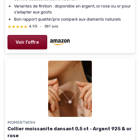
＋
Variantes de finition : disponible en argent, or rose ou or pour
s’adapter aux goûts
＋
Bon rapport qualité/prix comparé aux diamants naturels
★★★★★
★★★★★
4,7/5
—
387 avis
Voir l'offre
MOMENTWISH
Collier moissanite dansant 0,5 ct - Argent 925 & or
rose