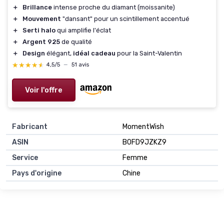
＋
Brillance
intense proche du diamant (moissanite)
＋
Mouvement
"dansant" pour un scintillement accentué
＋
Serti halo
qui amplifie l'éclat
＋
Argent 925
de qualité
＋
Design
élégant,
idéal cadeau
pour la Saint-Valentin
★★★★★
★★★★★
4,5/5
—
51 avis
Voir l'offre
Fabricant
MomentWish
ASIN
B0FD9JZKZ9
Service
Femme
Pays d'origine
Chine