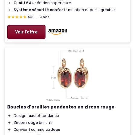
＋
Qualité A+
: finition supérieure
＋
Système sécurité confort
: maintien et port agréable
★★★★★
★★★★★
5/5
—
3 avis
Voir l'offre
Boucles d'oreilles pendantes en zircon rouge
＋
Design
luxe
et tendance
＋
Zircon
rouge
brillant
＋
Convient comme
cadeau