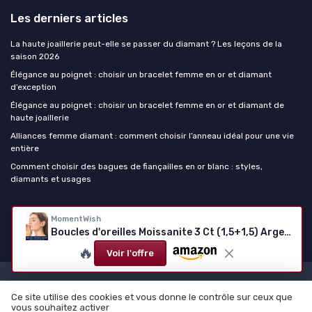
Les derniers articles
La haute joaillerie peut-elle se passer du diamant ? Les leçons de la
saison 2026
Élégance au poignet : choisir un bracelet femme en or et diamant
d’exception
Élégance au poignet : choisir un bracelet femme en or et diamant de
haute joaillerie
Alliances femme diamant : comment choisir l’anneau idéal pour une vie
entière
Comment choisir des bagues de fiançailles en or blanc : styles,
diamants et usages
La haute joaillerie
MomentWish
Boucles d'oreilles Moissanite 3 Ct (1,5+1,5) Argent 925 - Or/Or rose - 7,5 mm - 6 griffes
🔥
Voir l'offre
Mentions légales
Politique de confidentialité
Ce site utilise des cookies et vous donne le contrôle sur ceux que
© La haute joaillerie 2026
vous souhaitez activer