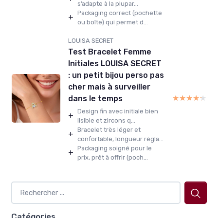
s’adapte à la plupar...
Packaging correct (pochette
+
ou boîte) qui permet d...
LOUISA SECRET
Test Bracelet Femme
Initiales LOUISA SECRET
: un petit bijou perso pas
cher mais à surveiller
★★★★★
★★★★★
dans le temps
Design fin avec initiale bien
+
lisible et zircons q...
Bracelet très léger et
+
confortable, longueur régla...
Packaging soigné pour le
+
prix, prêt à offrir (poch...
Catégories