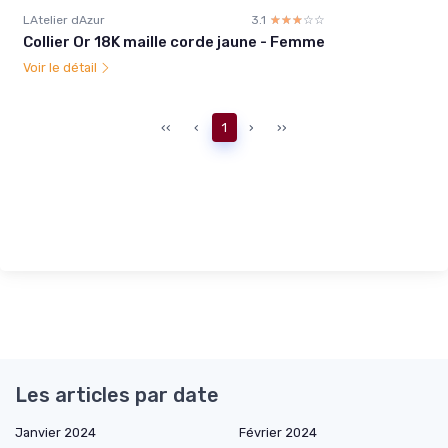
LAtelier dAzur
3.1
☆☆☆☆☆
★★★★★
Collier Or 18K maille corde jaune - Femme
Voir le détail
‹‹
‹
1
›
››
Les articles par date
Janvier 2024
Février 2024