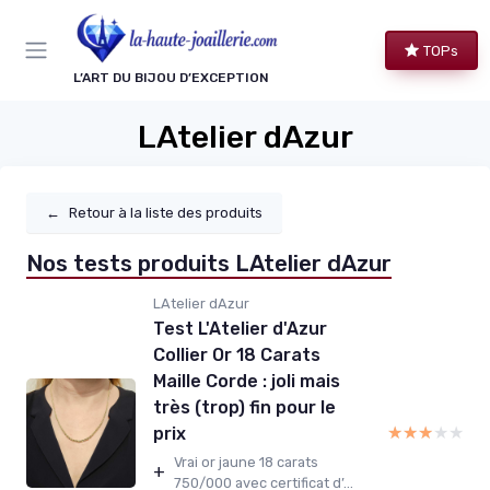
TOPs
L’ART DU BIJOU D’EXCEPTION
LAtelier dAzur
←
Retour à la liste des produits
Nos tests produits LAtelier dAzur
LAtelier dAzur
Test L'Atelier d'Azur
Collier Or 18 Carats
Maille Corde : joli mais
très (trop) fin pour le
★★★★★
★★★★★
prix
Vrai or jaune 18 carats
+
750/000 avec certificat d’...