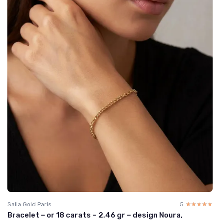
Salia Gold Paris
5
☆☆☆☆☆
★★★★★
Bracelet – or 18 carats – 2.46 gr – design Noura,