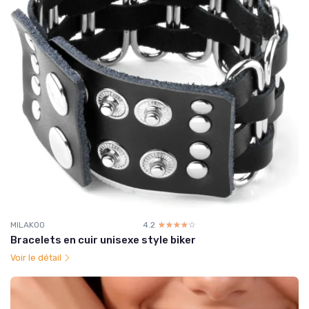
MILAKOO
4.2
☆☆☆☆☆
★★★★★
Bracelets en cuir unisexe style biker
Voir le détail