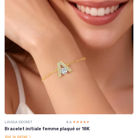
LOUISA SECRET
4.6
☆☆☆☆☆
★★★★★
Bracelet initiale femme plaqué or 18K
Voir le détail