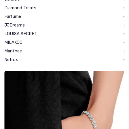
Diamond Treats
1
Farfume
1
JJDreams
1
LOUISA SECRET
1
MILAKOO
1
Manfnee
1
Netrox
1