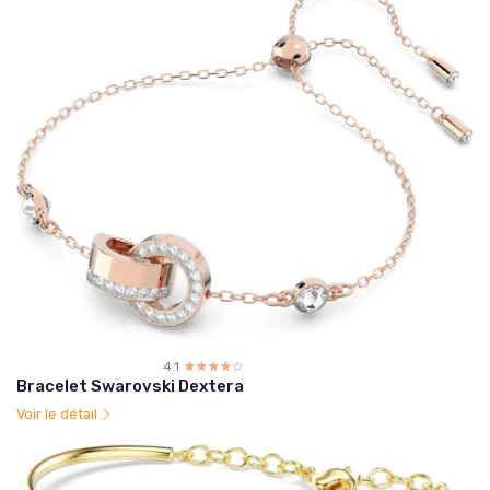
4.1
☆☆☆☆☆
★★★★★
Bracelet Swarovski Dextera
Voir le détail