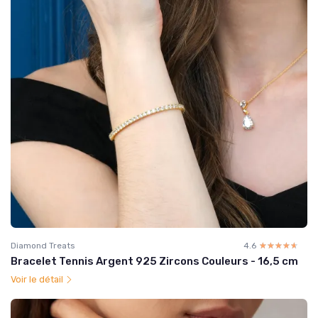
Diamond Treats
4.6
☆☆☆☆☆
★★★★★
Bracelet Tennis Argent 925 Zircons Couleurs - 16,5 cm
Voir le détail