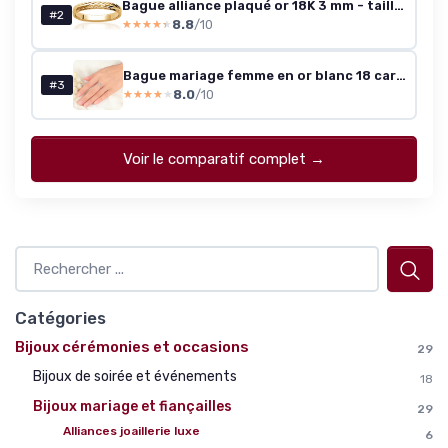
Bague alliance plaqué or 18K 3 mm - taille 58
#2
8.8
/10
★★★★★
★★★★★
Bague mariage femme en or blanc 18 carats, diamants créés 0,2 ct VVS (T62,5)
#3
8.0
/10
★★★★★
★★★★★
Voir le comparatif complet →
Catégories
Bijoux cérémonies et occasions
29
Bijoux de soirée et événements
18
Bijoux mariage et fiançailles
29
Alliances joaillerie luxe
6