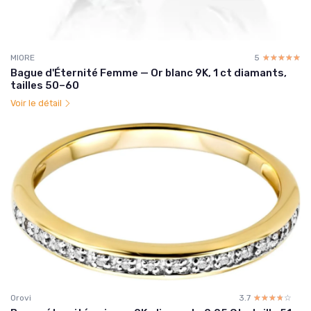
MIORE
5
☆☆☆☆☆
★★★★★
Bague d'Éternité Femme — Or blanc 9K, 1 ct diamants,
tailles 50–60
Voir le détail
Orovi
3.7
☆☆☆☆☆
★★★★★