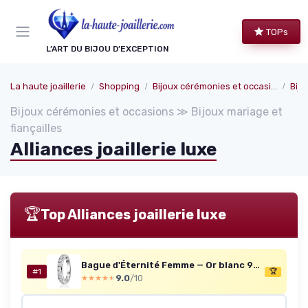
Panneau de gestion des cookies
TOPs
L’ART DU BIJOU D’EXCEPTION
La haute joaillerie
Shopping
Bijoux cérémonies et occasions
Bijo
Bijoux cérémonies et occasions ≫ Bijoux mariage et
fiançailles
Alliances joaillerie luxe
🏆
Top Alliances joaillerie luxe
Bague d'Éternité Femme — Or blanc 9K, 1 ct diamants, tailles 50–60
#1
🏆
9.0
/10
★★★★★
★★★★★