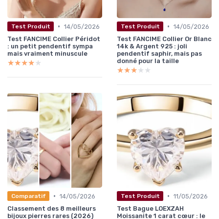
•
•
14/05/2026
14/05/2026
Test Produit
Test Produit
Test FANCIME Collier Péridot
Test FANCIME Collier Or Blanc
: un petit pendentif sympa
14k & Argent 925 : joli
mais vraiment minuscule
pendentif saphir, mais pas
donné pour la taille
★★★★★
★★★★★
★★★★★
★★★★★
•
•
14/05/2026
11/05/2026
Comparatif
Test Produit
Classement des 8 meilleurs
Test Bague LOEXZAH
bijoux pierres rares (2026)
Moissanite 1 carat cœur : le