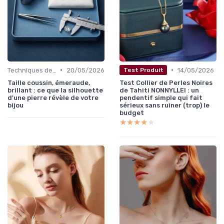
•
•
Techniques de Taille et de Sertissage
20/05/2026
14/05/2026
Test Produit
Taille coussin, émeraude,
Test Collier de Perles Noires
brillant : ce que la silhouette
de Tahiti NONNYLLEI : un
d'une pierre révèle de votre
pendentif simple qui fait
bijou
sérieux sans ruiner (trop) le
budget
★★★★★
★★★★★