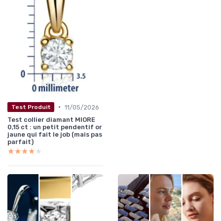
•
11/05/2026
Test Produit
Test collier diamant MIORE
0,15 ct : un petit pendentif or
jaune qui fait le job (mais pas
parfait)
★★★★★
★★★★★