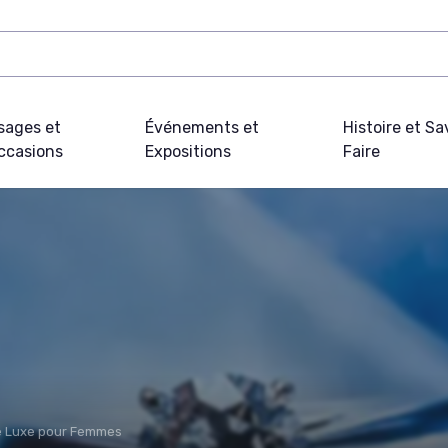
sages et
Événements et
Histoire et Sa
ccasions
Expositions
Faire
de Luxe pour Femmes