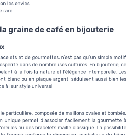
on les envies
e rare
la graine de café en bijouterie
ux
racelets et de gourmettes, n’est pas qu’un simple motif
 prospérité dans de nombreuses cultures. En bijouterie, ce
lant à la fois la nature et l’élégance intemporelle. Les
gent blanc ou en plaque argent, séduisent aussi bien les
 à leur style universel.
le particulière, composée de maillons ovales et bombés,
gn unique permet d’associer facilement la gourmette à
eilles ou des bracelets maille classique. La possibilité
 le fermoir renforce la dimension symbolique du bijou,