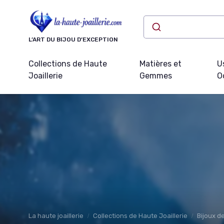
Panneau de gestion des cookies
L’ART DU BIJOU D’EXCEPTION
Collections de Haute
Matières et
U
Joaillerie
Gemmes
O
La haute joaillerie
Collections de Haute Joaillerie
Bijoux 