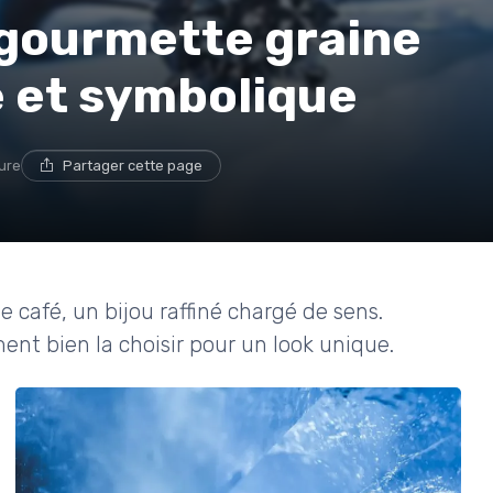
a gourmette graine
e et symbolique
ture
Partager cette page
e café, un bijou raffiné chargé de sens.
ent bien la choisir pour un look unique.