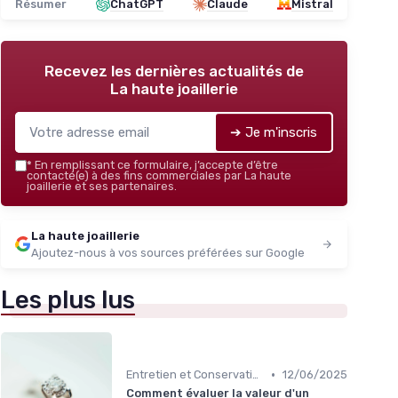
Résumer
ChatGPT
Claude
Mistral
Recevez les dernières actualités de
La haute joaillerie
➔ Je m'inscris
*
En remplissant ce formulaire, j’accepte d’être
contacté(e) à des fins commerciales par La haute
joaillerie et ses partenaires.
La haute joaillerie
Ajoutez-nous à vos sources préférées sur Google
Les plus lus
•
Entretien et Conservation des Bijoux
12/06/2025
Comment évaluer la valeur d'un