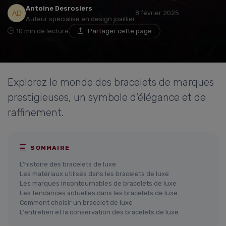
Antoine Desrosiers
8 février 2025
Auteur spécialisé en design joaillier
10 min de lecture
Partager cette page
Explorez le monde des bracelets de marques
prestigieuses, un symbole d'élégance et de
raffinement.
SOMMAIRE
L'histoire des bracelets de luxe
Les matériaux utilisés dans les bracelets de luxe
Les marques incontournables de bracelets de luxe
Les tendances actuelles dans les bracelets de luxe
Comment choisir un bracelet de luxe
L'entretien et la conservation des bracelets de luxe