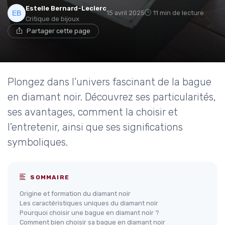
Estelle Bernard-Leclerc
15 avril 2025
11 min de lecture
Critique de bijoux
Partager cette page
Plongez dans l'univers fascinant de la bague
en diamant noir. Découvrez ses particularités,
ses avantages, comment la choisir et
l'entretenir, ainsi que ses significations
symboliques.
SOMMAIRE
Origine et formation du diamant noir
Les caractéristiques uniques du diamant noir
Pourquoi choisir une bague en diamant noir ?
Comment bien choisir sa bague en diamant noir