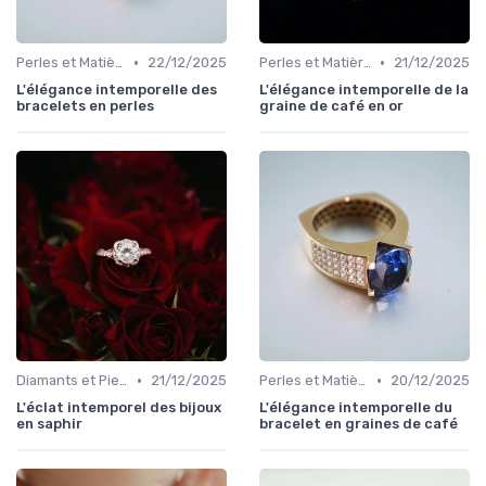
•
•
Perles et Matières Rares
22/12/2025
Perles et Matières Rares
21/12/2025
L'élégance intemporelle des
L'élégance intemporelle de la
bracelets en perles
graine de café en or
•
•
Diamants et Pierres Précieuses
21/12/2025
Perles et Matières Rares
20/12/2025
L'éclat intemporel des bijoux
L'élégance intemporelle du
en saphir
bracelet en graines de café