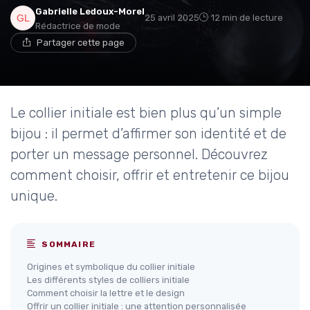
Gabrielle Ledoux-Morel
25 avril 2025
12 min de lecture
Rédactrice de mode
Partager cette page
Le collier initiale est bien plus qu’un simple
bijou : il permet d’affirmer son identité et de
porter un message personnel. Découvrez
comment choisir, offrir et entretenir ce bijou
unique.
SOMMAIRE
Origines et symbolique du collier initiale
Les différents styles de colliers initiale
Comment choisir la lettre et le design
Offrir un collier initiale : une attention personnalisée