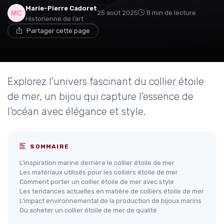
Marie-Pierre Cadoret
25 août 2025
8 min de lecture
Historienne de l’art
Partager cette page
Explorez l'univers fascinant du collier étoile
de mer, un bijou qui capture l'essence de
l'océan avec élégance et style.
SOMMAIRE
L'inspiration marine derrière le collier étoile de mer
Les matériaux utilisés pour les colliers étoile de mer
Comment porter un collier étoile de mer avec style
Les tendances actuelles en matière de colliers étoile de mer
L'impact environnemental de la production de bijoux marins
Où acheter un collier étoile de mer de qualité