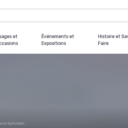
sages et
Événements et
Histoire et Sa
ccasions
Expositions
Faire
ions Spéciales