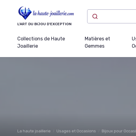
Panneau de gestion des cookies
L’ART DU BIJOU D’EXCEPTION
Collections de Haute
Matières et
U
Joaillerie
Gemmes
O
La haute joaillerie
Usages et Occasions
Bijoux pour Occas