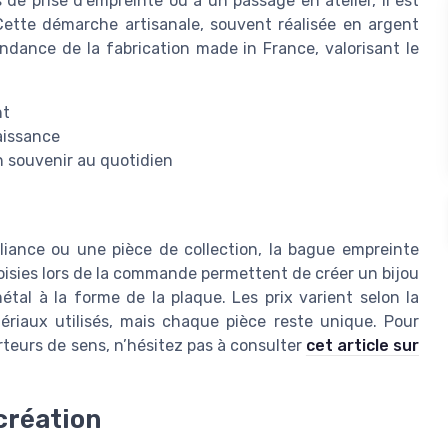
 de prise d’empreinte ou à un passage en atelier, il est
 Cette démarche artisanale, souvent réalisée en argent
endance de la fabrication made in France, valorisant le
nt
aissance
n souvenir au quotidien
liance ou une pièce de collection, la bague empreinte
hoisies lors de la commande permettent de créer un bijou
tal à la forme de la plaque. Les prix varient selon la
tériaux utilisés, mais chaque pièce reste unique. Pour
rteurs de sens, n’hésitez pas à consulter
cet article sur
création