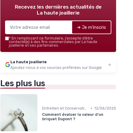
Recevez les dernières actualités de
La haute joaillerie
➔ Je m'inscris
*
En remplissant ce formulaire, j’accepte d’être
contacté(e) à des fins commerciales par La haute
joaillerie et ses partenaires.
La haute joaillerie
Ajoutez-nous à vos sources préférées sur Google
Les plus lus
•
Entretien et Conservation des Bijoux
12/06/2025
Comment évaluer la valeur d'un
briquet Dupont ?