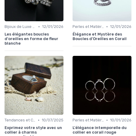
•
•
Bijoux de Luxe pour Femmes
12/01/2026
Perles et Matières Rares
12/01/2026
Les élégantes boucles
Élégance et Mystère des
d'oreilles en forme de fleur
Boucles d'Oreilles en Corail
blanche
•
•
Tendances et Conseils de Style
10/07/2025
Perles et Matières Rares
10/01/2026
Exprimez votre style avec un
L'élégance intemporelle du
collier à charms
collier en corail rouge