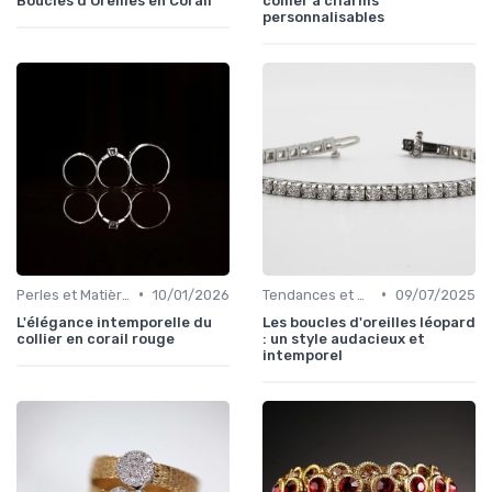
Boucles d'Oreilles en Corail
collier à charms
personnalisables
•
•
Perles et Matières Rares
10/01/2026
Tendances et Conseils de Style
09/07/2025
L'élégance intemporelle du
Les boucles d'oreilles léopard
collier en corail rouge
: un style audacieux et
intemporel