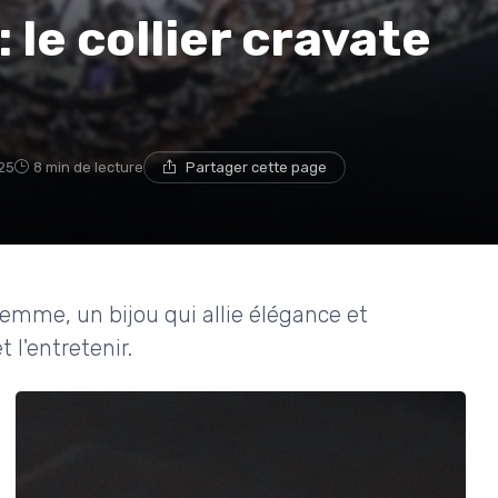
 le collier cravate
025
8 min de lecture
Partager cette page
femme, un bijou qui allie élégance et
l'entretenir.