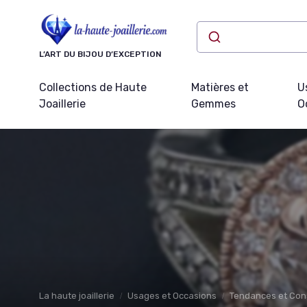
Panneau de gestion des cookies
L’ART DU BIJOU D’EXCEPTION
Collections de Haute
Matières et
U
Joaillerie
Gemmes
O
La haute joaillerie
Usages et Occasions
Tendances et Cons