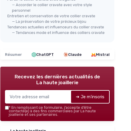
— Accorder le collier cravate avec votre style
personnel
Entretien et conservation de votre collier cravate
— La préservation de votre précieux bijou
Tendances actuelles et influenceurs du collier cravate
— Tendances mode et influence des colliers cravate
Résumer
ChatGPT
Claude
Mistral
Recevez les dernières actualités de
La haute joaillerie
➔ Je m'inscris
*
En remplissant ce formulaire, j’accepte d’être
contacté(e) à des fins commerciales par La haute
joaillerie et ses partenaires.
La haute joaillerie