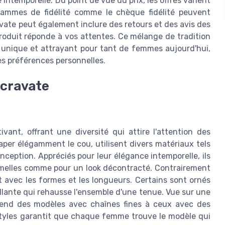
intemporelle. Du point de vue du prix, les offres varient
ogrammes de fidélité comme le chèque fidélité peuvent
avate peut également inclure des retours et des avis des
 produit réponde à vos attentes. Ce mélange de tradition
si unique et attrayant pour tant de femmes aujourd'hui,
es préférences personnelles.
r cravate
vant, offrant une diversité qui attire l'attention des
aper élégamment le cou, utilisent divers matériaux tels
onception. Appréciés pour leur élégance intemporelle, ils
rmelles comme pour un look décontracté. Contrairement
ent avec les formes et les longueurs. Certains sont ornés
llante qui rehausse l'ensemble d'une tenue. Vue sur une
'étend des modèles avec chaînes fines à ceux avec des
styles garantit que chaque femme trouve le modèle qui