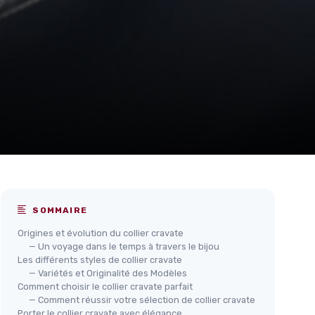
SOMMAIRE
Origines et évolution du collier cravate
— Un voyage dans le temps à travers le bijou
Les différents styles de collier cravate
— Variétés et Originalité des Modèles
Comment choisir le collier cravate parfait
— Comment réussir votre sélection de collier cravate
Porter le collier cravate avec élégance