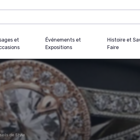
sages et
Événements et
Histoire et Sa
ccasions
Expositions
Faire
eils de Style