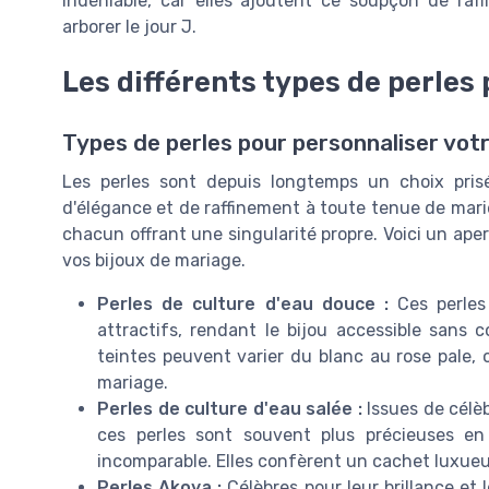
indéniable, car elles ajoutent ce soupçon de raf
arborer le jour J.
Les différents types de perles
Types de perles pour personnaliser vot
Les perles sont depuis longtemps un choix pris
d'élégance et de raffinement à toute tenue de marié
chacun offrant une singularité propre. Voici un aper
vos bijoux de mariage.
Perles de culture d'eau douce :
Ces perles
attractifs, rendant le bijou accessible sans 
teintes peuvent varier du blanc au rose pale, o
mariage.
Perles de culture d'eau salée :
Issues de célèb
ces perles sont souvent plus précieuses en 
incomparable. Elles confèrent un cachet luxueux
Perles Akoya :
Célèbres pour leur brillance et l