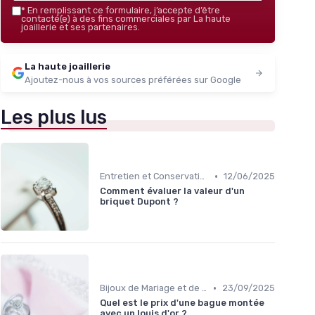
*
En remplissant ce formulaire, j’accepte d’être
contacté(e) à des fins commerciales par La haute
joaillerie et ses partenaires.
La haute joaillerie
Ajoutez-nous à vos sources préférées sur Google
Les plus lus
•
Entretien et Conservation des Bijoux
12/06/2025
Comment évaluer la valeur d'un
briquet Dupont ?
•
Bijoux de Mariage et de Fiançailles
23/09/2025
Quel est le prix d'une bague montée
avec un louis d'or ?