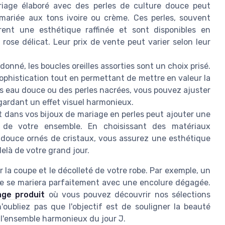
riage
élaboré avec des perles de culture douce peut
mariée aux tons ivoire ou crème. Ces perles, souvent
rent une esthétique raffinée et sont disponibles en
u rose délicat. Leur
prix
de vente peut varier selon leur
rdonné, les
boucles oreilles
assorties sont un choix prisé.
phistication tout en permettant de mettre en valeur la
les eau douce ou des perles nacrées, vous pouvez ajuster
gardant un effet visuel harmonieux.
t
dans vos bijoux de mariage en perles peut ajouter une
at de votre ensemble. En choisissant des matériaux
 douce
ornés de cristaux, vous assurez une esthétique
elà de votre grand jour.
r la coupe et le décolleté de votre robe. Par exemple, un
e se mariera parfaitement avec une encolure dégagée.
age produit
où vous pouvez découvrir nos sélections
'oubliez pas que l'objectif est de souligner la beauté
e l'ensemble harmonieux du jour J.