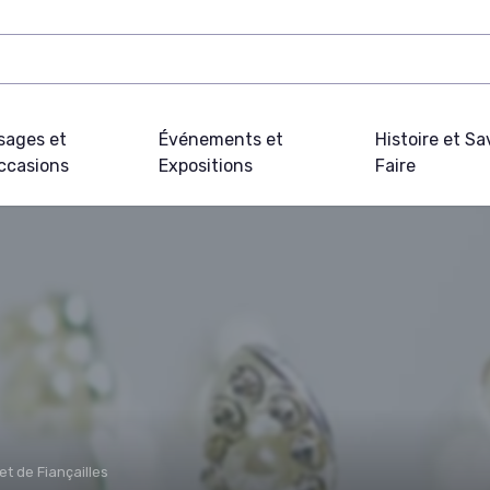
sages et
Événements et
Histoire et Sa
ccasions
Expositions
Faire
et de Fiançailles