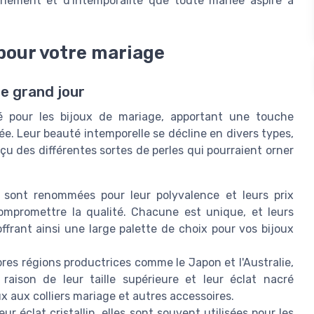
finement et d'intemporalité que toute mariée aspire à
 pour votre mariage
re grand jour
é pour les bijoux de mariage, apportant une touche
e. Leur beauté intemporelle se décline en divers types,
çu des différentes sortes de perles qui pourraient orner
 sont renommées pour leur polyvalence et leurs prix
compromettre la qualité. Chacune est unique, et leurs
ffrant ainsi une large palette de choix pour vos bijoux
res régions productrices comme le Japon et l'Australie,
raison de leur taille supérieure et leur éclat nacré
 aux colliers mariage et autres accessoires.
eur éclat cristallin, elles sont souvent utilisées pour les