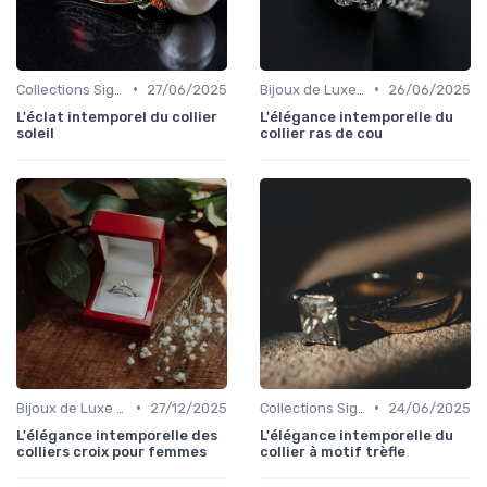
•
•
Collections Signature
27/06/2025
Bijoux de Luxe pour Femmes
26/06/2025
L'éclat intemporel du collier
L'élégance intemporelle du
soleil
collier ras de cou
•
•
Bijoux de Luxe pour Femmes
27/12/2025
Collections Signature
24/06/2025
L'élégance intemporelle des
L'élégance intemporelle du
colliers croix pour femmes
collier à motif trèfle