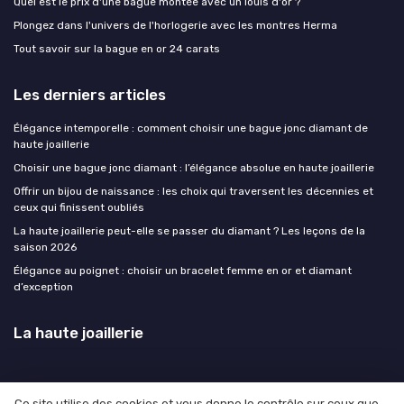
Quel est le prix d'une bague montée avec un louis d'or ?
Plongez dans l'univers de l'horlogerie avec les montres Herma
Tout savoir sur la bague en or 24 carats
Les derniers articles
Élégance intemporelle : comment choisir une bague jonc diamant de
haute joaillerie
Choisir une bague jonc diamant : l’élégance absolue en haute joaillerie
Offrir un bijou de naissance : les choix qui traversent les décennies et
ceux qui finissent oubliés
La haute joaillerie peut-elle se passer du diamant ? Les leçons de la
saison 2026
Élégance au poignet : choisir un bracelet femme en or et diamant
d’exception
La haute joaillerie
Ce site utilise des cookies et vous donne le contrôle sur ceux que