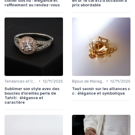
collier dos nu : élégance et
en or 18 carats d’occasion à
raffinement au rendez-vous
prix abordable
•
•
Tendances et Conseils de Style
12/11/2025
Bijoux de Mariage et de Fiançailles
12/11/2025
Sublimer son style avec des
Tout savoir sur les alliances c
boucles d’oreilles perle de
c : élégance et symbolique
Tahiti : élégance et
caractère