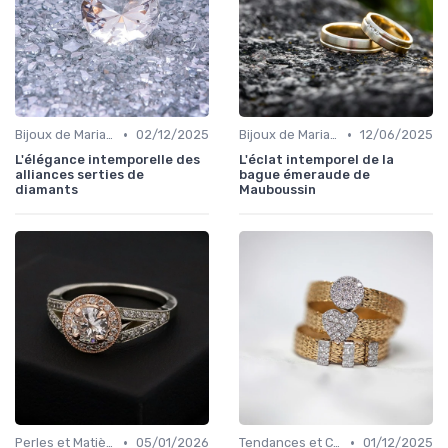
•
•
Bijoux de Mariage et de Fiançailles
02/12/2025
Bijoux de Mariage et de Fiançailles
12/06/2025
L'élégance intemporelle des
L'éclat intemporel de la
alliances serties de
bague émeraude de
diamants
Mauboussin
•
•
Perles et Matières Rares
05/01/2026
Tendances et Conseils de Style
01/12/2025