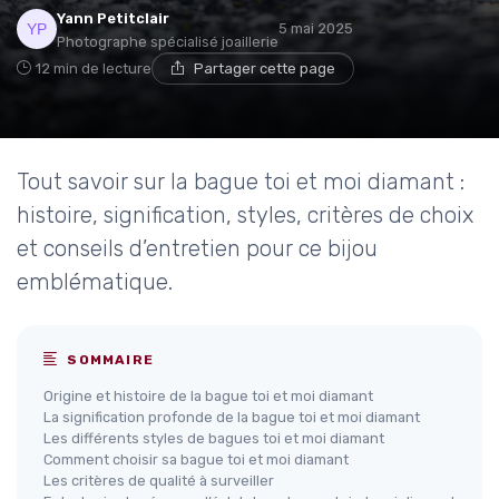
Yann Petitclair
5 mai 2025
Photographe spécialisé joaillerie
12 min de lecture
Partager cette page
Tout savoir sur la bague toi et moi diamant :
histoire, signification, styles, critères de choix
et conseils d’entretien pour ce bijou
emblématique.
SOMMAIRE
Origine et histoire de la bague toi et moi diamant
La signification profonde de la bague toi et moi diamant
Les différents styles de bagues toi et moi diamant
Comment choisir sa bague toi et moi diamant
Les critères de qualité à surveiller