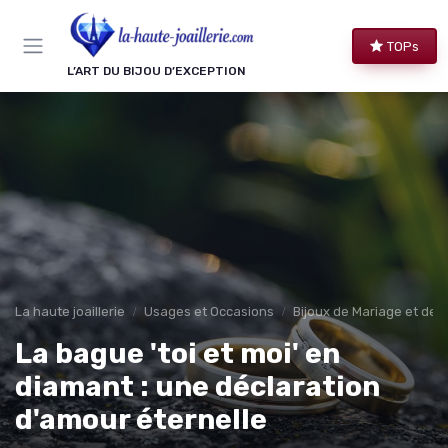
Panneau de gestion des cookies
TOPs
L’ART DU BIJOU D’EXCEPTION
La haute joaillerie
Usages et Occasions
Bijoux de Mariage et de F
La bague 'toi et moi' en
diamant : une déclaration
d'amour éternelle