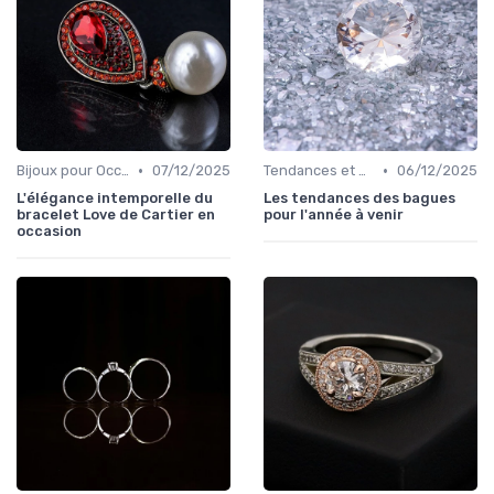
•
•
Bijoux pour Occasions Spéciales
07/12/2025
Tendances et Conseils de Style
06/12/2025
L'élégance intemporelle du
Les tendances des bagues
bracelet Love de Cartier en
pour l'année à venir
occasion