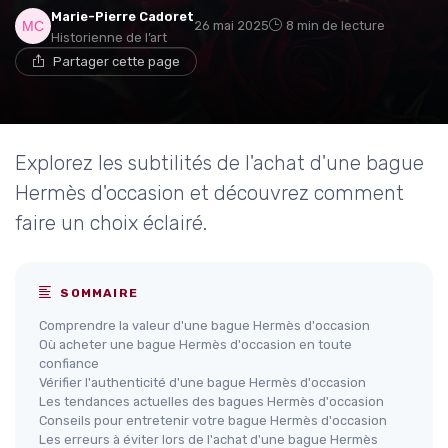
Marie-Pierre Cadoret
26 mai 2025
8 min de lecture
Historienne de l’art
Partager cette page
Explorez les subtilités de l'achat d'une bague
Hermès d'occasion et découvrez comment
faire un choix éclairé.
SOMMAIRE
Comprendre la valeur d'une bague Hermès d'occasion
Où acheter une bague Hermès d'occasion en toute
confiance
Vérifier l'authenticité d'une bague Hermès d'occasion
Les tendances actuelles des bagues Hermès d'occasion
Conseils pour entretenir votre bague Hermès d'occasion
Les erreurs à éviter lors de l'achat d'une bague Hermès