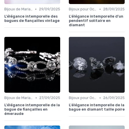
•
•
Bijoux de Mariage et de Fiançailles
29/09/2025
Bijoux pour Occasions Spéciales
28/09/2025
L'élégance intemporelle des
L'élégance intemporelle d'un
bagues de fiançailles vintage
pendentif solitaire en
diamant
•
•
Bijoux de Mariage et de Fiançailles
27/09/2025
Bijoux pour Occasions Spéciales
26/09/2025
L'élégance intemporelle de la
L'élégance intemporelle de la
bague de fiançailles en
bague en diamant taille poire
émeraude