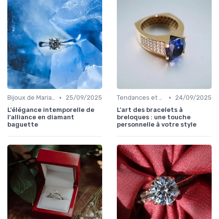
•
•
Bijoux de Mariage et de Fiançailles
25/09/2025
Tendances et Conseils de Style
24/09/2025
L'élégance intemporelle de
L'art des bracelets à
l'alliance en diamant
breloques : une touche
baguette
personnelle à votre style