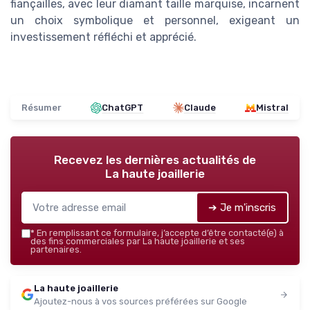
fiançailles, avec leur diamant taille marquise, incarnent
un choix symbolique et personnel, exigeant un
investissement réfléchi et apprécié.
Résumer
ChatGPT
Claude
Mistral
Recevez les dernières actualités de
La haute joaillerie
➔ Je m'inscris
*
En remplissant ce formulaire, j’accepte d’être contacté(e) à
des fins commerciales par La haute joaillerie et ses
partenaires.
La haute joaillerie
Ajoutez-nous à vos sources préférées sur Google