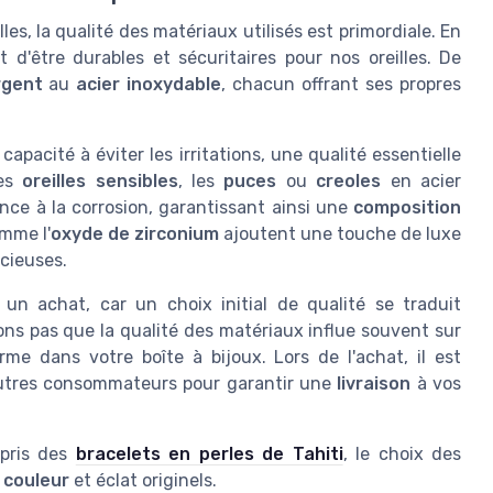
les, la qualité des matériaux utilisés est primordiale. En
t d'être durables et sécuritaires pour nos oreilles. De
rgent
au
acier inoxydable
, chacun offrant ses propres
apacité à éviter les irritations, une qualité essentielle
les
oreilles sensibles
, les
puces
ou
creoles
en acier
nce à la corrosion, garantissant ainsi une
composition
mme l'
oxyde de zirconium
ajoutent une touche de luxe
écieuses.
 un achat, car un choix initial de qualité se traduit
ons pas que la qualité des matériaux influe souvent sur
e dans votre boîte à bijoux. Lors de l'achat, il est
utres consommateurs pour garantir une
livraison
à vos
mpris des
bracelets en perles de Tahiti
, le choix des
r
couleur
et éclat originels.