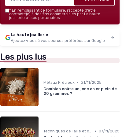
*
En remplissant ce formulaire, j’accepte d’être
contacté(e) à des fins commerciales par La haute
joaillerie et ses partenaires.
La haute joaillerie
Ajoutez-nous à vos sources préférées sur Google
Les plus lus
•
Métaux Précieux
21/11/2025
Combien coûte un jonc en or plein de
20 grammes ?
•
Techniques de Taille et de Sertissage
07/11/2025