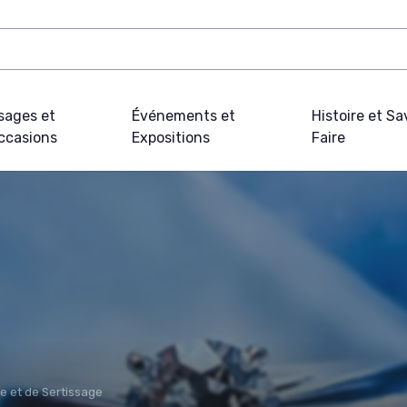
sages et
Événements et
Histoire et Sa
ccasions
Expositions
Faire
le et de Sertissage