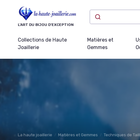
Panneau de gestion des cookies
L’ART DU BIJOU D’EXCEPTION
Collections de Haute
Matières et
U
Joaillerie
Gemmes
O
La haute joaillerie
Matières et Gemmes
Techniques de Tail