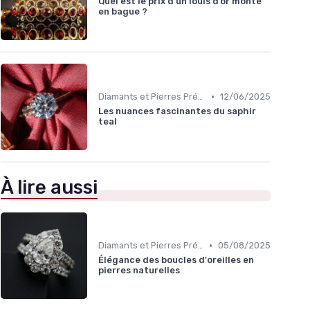
Quel est le prix d’un louis d’or monté
en bague ?
•
Diamants et Pierres Précieuses
12/06/2025
Les nuances fascinantes du saphir
teal
À lire aussi
•
Diamants et Pierres Précieuses
05/08/2025
Élégance des boucles d'oreilles en
pierres naturelles