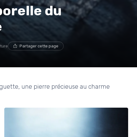
orelle du
e
cture
Partager cette page
aguette, une pierre précieuse au charme