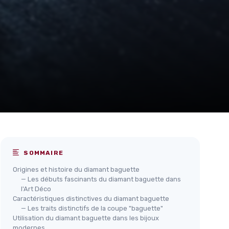
SOMMAIRE
Origines et histoire du diamant baguette
— Les débuts fascinants du diamant baguette dans
l'Art Déco
Caractéristiques distinctives du diamant baguette
— Les traits distinctifs de la coupe "baguette"
Utilisation du diamant baguette dans les bijoux
modernes