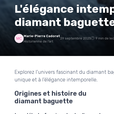
L'élégance intemp
diamant baguett
Marie-Pierre Cadoret
29 septembre 2025
9 min de le
Historienne de l’art
Explorez l'univers fascinant du diamant b
unique et à l'élégance intemporelle.
Origines et histoire du
diamant baguette