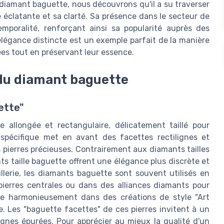
diamant baguette, nous découvrons qu'il a su traverser
éclatante et sa clarté. Sa présence dans le secteur de
oralité, renforçant ainsi sa popularité auprès des
élégance distincte est un exemple parfait de la manière
es tout en préservant leur essence.
 du diamant baguette
ette"
 allongée et rectangulaire, délicatement taillé pour
 spécifique met en avant des facettes rectilignes et
es pierres précieuses. Contrairement aux diamants tailles
nts taille baguette offrent une élégance plus discrète et
illerie, les diamants baguette sont souvent utilisés en
erres centrales ou dans des alliances diamants pour
gre harmonieusement dans des créations de style "Art
. Les "baguette facettes" de ces pierres invitent à un
lignes épurées. Pour apprécier au mieux la qualité d'un