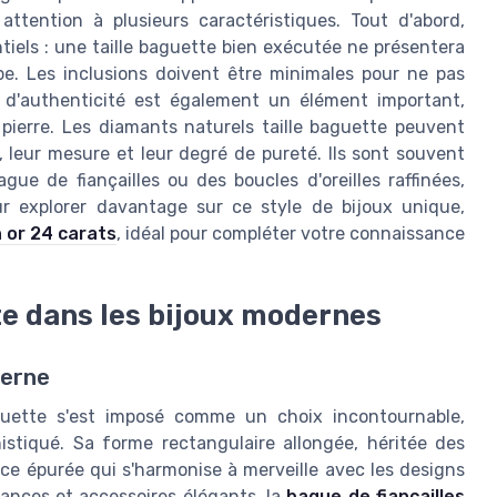
 attention à plusieurs caractéristiques. Tout d'abord,
tiels : une taille baguette bien exécutée ne présentera
upe. Les inclusions doivent être minimales pour ne pas
at d'authenticité est également un élément important,
 pierre. Les diamants naturels taille baguette peuvent
, leur mesure et leur degré de pureté. Ils sont souvent
ue de fiançailles ou des boucles d'oreilles raffinées,
our explorer davantage sur ce style de bijoux unique,
n or 24 carats
, idéal pour compléter votre connaissance
te dans les bijoux modernes
derne
aguette s'est imposé comme un choix incontournable,
istiqué. Sa forme rectangulaire allongée, héritée des
ce épurée qui s'harmonise à merveille avec les designs
iances et accessoires élégants, la
bague de fiançailles