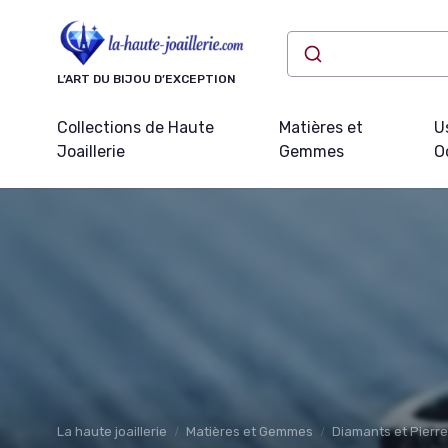
Panneau de gestion des cookies
L’ART DU BIJOU D’EXCEPTION
Collections de Haute
Matières et
U
Joaillerie
Gemmes
O
La haute joaillerie
Matières et Gemmes
Diamants et Pierr