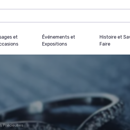
sages et
Événements et
Histoire et Sa
ccasions
Expositions
Faire
es Précieuses